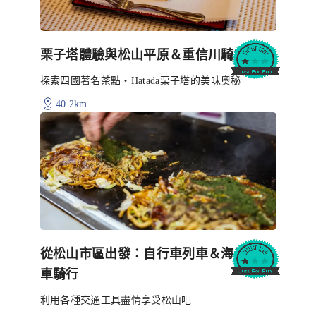
栗子塔體驗與松山平原＆重信川騎行
探索四國著名茶點・Hatada栗子塔的美味奧秘
40.2km
從松山市區出發：自行車列車＆海島自行
車騎行
利用各種交通工具盡情享受松山吧