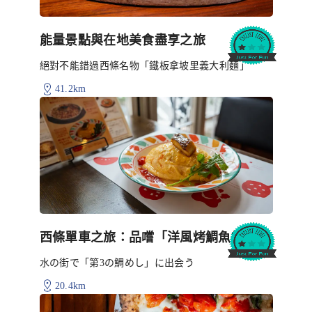
能量景點與在地美食盡享之旅
絕對不能錯過西條名物「鐵板拿坡里義大利麵」
41.2km
西條單車之旅：品嚐「洋風烤鯛魚飯」
水の街で「第3の鯛めし」に出会う
20.4km