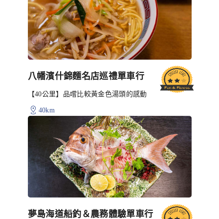
八幡濱什錦麵名店巡禮單車行
【40公里】品嚐比較黃金色湯頭的感動
40km
夢島海道船釣＆農務體驗單車行