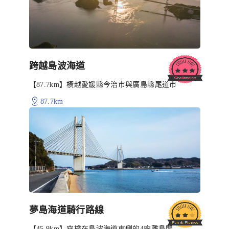
跨越島波海道
【87.7km】橫越愛媛縣今治市與廣島縣尾道市
87.7km
夢島海道騎行路線
【45.9km】穿梭在島波海道東側的4座離島間