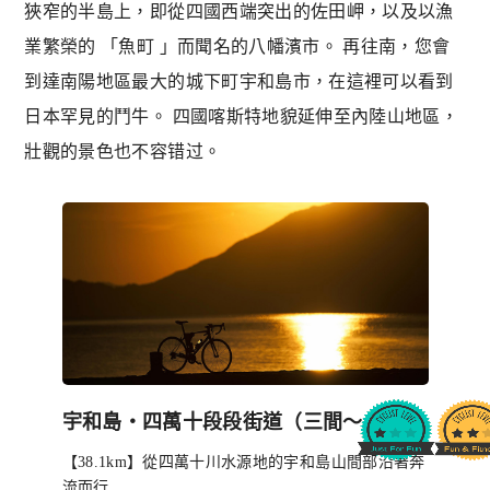
狹窄的半島上，即從四國西端突出的佐田岬，以及以漁
業繁榮的 「魚町 」而聞名的八幡濱市。 再往南，您會
到達南陽地區最大的城下町宇和島市，在這裡可以看到
日本罕見的鬥牛。 四國喀斯特地貌延伸至內陸山地區，
壯觀的景色也不容错过。
宇和島・四萬十段段街道（三間〜十和）
【38.1km】從四萬十川水源地的宇和島山間部沿著奔
流而行