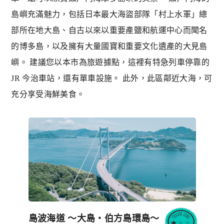
島嶼充滿魅力，包括日本最大海盜部隊「村上水軍」總
部所在地大島、自古以來以重要產鹽和航運中心而聞名
的博多島，以及擁有大量國寶和重要文化遺產的大見島
嶼。 建議您以本市為旅遊據點，這裡有特急列車停靠的
JR 今治車站，還有單車設施。 此外，此區鄰近大海，可
充分享受海鮮美食。
島波海道 〜大島・伯方島環島〜