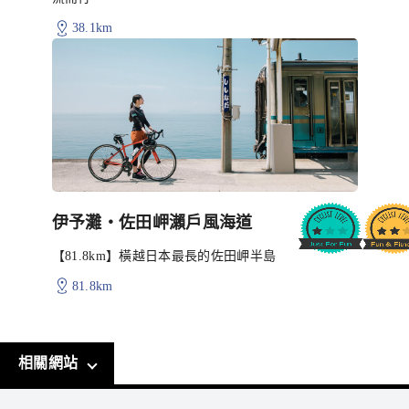
38.1km
伊予灘・佐田岬瀨戶風海道
【81.8km】橫越日本最長的佐田岬半島
81.8km
相關網站