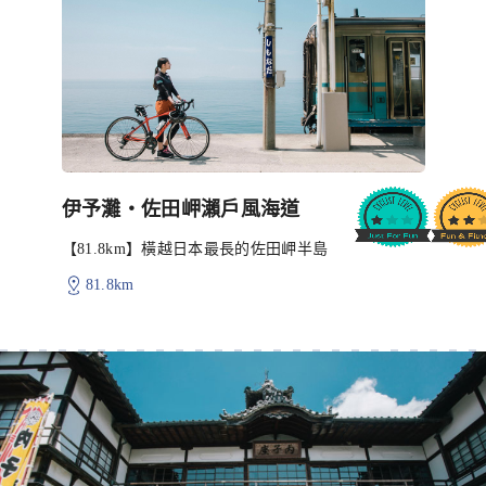
伊予灘・佐田岬瀨戶風海道
【81.8km】橫越日本最長的佐田岬半島
81.8km