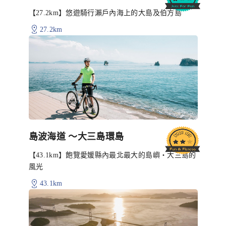
【27.2km】悠遊騎行瀨戶內海上的大島及伯方島
27.2km
島波海道 〜大三島環島
【43.1km】飽覽愛媛縣內最北最大的島嶼・大三島的
風光
43.1km