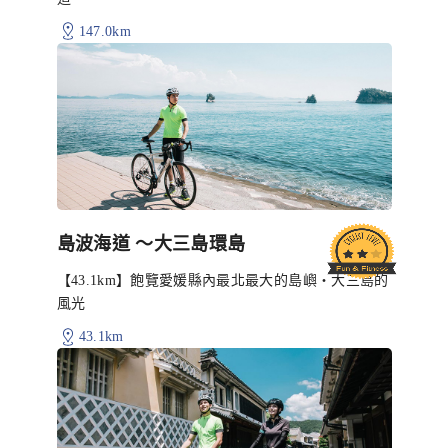
147.0km
島波海道 〜大三島環島
【43.1km】飽覽愛媛縣內最北最大的島嶼・大三島的
風光
43.1km