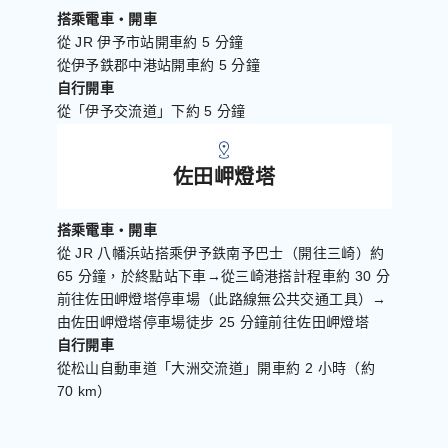
搭乘電車・開車
從 JR 伊予市站開車約 5 分鐘
從伊予鉄郡中港站開車約 5 分鐘
自行開車
從「伊予交流道」下約 5 分鐘
佐田岬燈塔
搭乘電車・開車
從 JR 八幡浜站搭乘伊予鉄南予巴士（開往三崎）約
65 分鐘，於終點站下車→從三崎港搭計程車約 30 分
前往佐田岬燈塔停車場（此路線無公共交通工具）→
由佐田岬燈塔停車場徒步 25 分鐘前往佐田岬燈塔
自行開車
從松山自動車道「大洲交流道」開車約 2 小時（約
70 km）