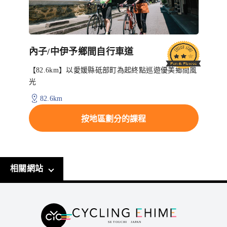
內子/中伊予鄉間自行車道
【82.6km】以愛媛縣砥部町為起終點巡遊優美鄉間風
光
82.6km
按地區劃分的課程
相關網站