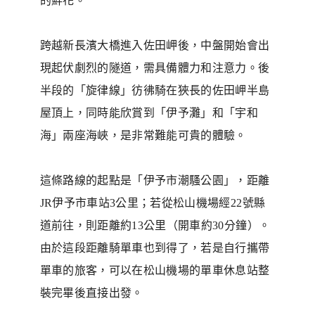
的鮮花。
跨越新長濱大橋進入佐田岬後，中盤開始會出
現起伏劇烈的隧道，需具備體力和注意力。後
半段的「旋律線」彷彿騎在狹長的佐田岬半島
屋頂上，同時能欣賞到「伊予灘」和「宇和
海」兩座海峽，是非常難能可貴的體驗。
這條路線的起點是「伊予市潮騷公園」，距離
JR伊予市車站3公里；若從松山機場經22號縣
道前往，則距離約13公里（開車約30分鐘）。
由於這段距離騎單車也到得了，若是自行攜帶
單車的旅客，可以在松山機場的單車休息站整
裝完畢後直接出發。