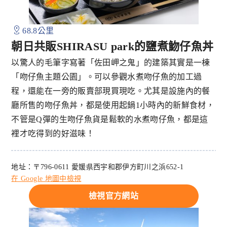
68.8公里
朝日共販SHIRASU park的鹽煮魩仔魚丼
以驚人的毛筆字寫著「佐田岬之鬼」的建築其實是一棟
「吻仔魚主題公園」。可以參觀水煮吻仔魚的加工過
程，還能在一旁的販賣部現買現吃。尤其是設施內的餐
廳所售的吻仔魚丼，都是使用起鍋1小時內的新鮮食材，
不管是Q彈的生吻仔魚貨是鬆軟的水煮吻仔魚，都是這
裡才吃得到的好滋味！
地址：〒796-0611 愛媛県西宇和郡伊方町川之浜652-1
在 Google 地圖中檢視
檢視官方網站