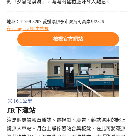
的「夕陽霜淇淋」，濃濃的蜜柑滋味令人難忘。
地址：〒799-3207 愛媛県伊予市双海町高岸甲2326
在 Google 地圖中檢視
檢視官方網站
16.1公里
JR下灘站
這是個屢被報章雜誌、電視劇、廣告、雜誌選用的超上
鏡無人車站。月台上靜佇著站台與板凳，在此可將毫無