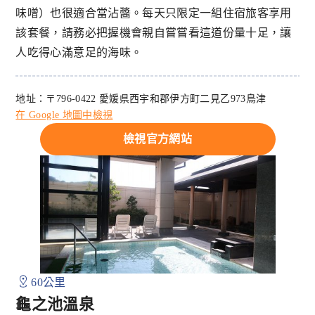
味噌）也很適合當沾醬。每天只限定一組住宿旅客享用
該套餐，請務必把握機會親自嘗嘗看這道份量十足，讓
人吃得心滿意足的海味。
地址：〒796-0422 愛媛県西宇和郡伊方町二見乙973鳥津
在 Google 地圖中檢視
檢視官方網站
60公里
龜之池溫泉