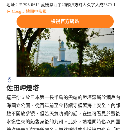
地址：〒796-0612 愛媛県西宇和郡伊方町大久字大成2370-1
在 Google 地圖中檢視
檢視官方網站
佐田岬燈塔
這座佇立於日本第一長半島的尖端的燈塔隸屬於瀨戶內
海國立公園，從百年前至今持續守護著海上安全。內部
雖不開放參觀，但若天氣晴朗的話，在這可看見於豐後
水道往來的船隻身後的九州。此外，這裡同時也以四國
離夕陽最近的場所聞名。前往燈塔的步道途中也有「佐