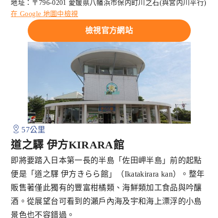
地址：〒796-0201 愛媛県八幡浜市保内町川之石(與宮内川平行)
在 Google 地圖中檢視
檢視官方網站
57公里
道之驛 伊方KIRARA館
即將要踏入日本第一長的半島「佐田岬半島」前的起點
便是「道之驛 伊方きらら館」（Ikatakirara kan）。整年
販售著僅此獨有的豐富柑橘類、海鮮類加工食品與吟釀
酒。從展望台可看到的瀨戶內海及宇和海上漂浮的小島
景色也不容錯過。