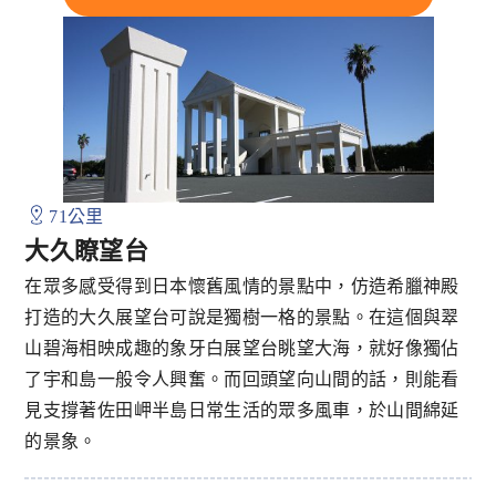
71公里
大久瞭望台
在眾多感受得到日本懷舊風情的景點中，仿造希臘神殿
打造的大久展望台可說是獨樹一格的景點。在這個與翠
山碧海相映成趣的象牙白展望台眺望大海，就好像獨佔
了宇和島一般令人興奮。而回頭望向山間的話，則能看
見支撐著佐田岬半島日常生活的眾多風車，於山間綿延
的景象。