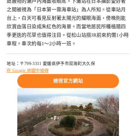
遮蔽物的瀨戶內海盡收眼底。下灘站在日本攝影愛好者
之間被視為「日本第一靠海車站」為人所知。從車站月
台上，白天可看見反射著太陽光的耀眼海面，傍晚則能
欣賞由落日染成朱紅色的海景。而當地居民所種植隨四
季更迭的花草也值得注目。從松山站搭JR前來約需1小時
車程。車次約每1～2小時一班。
地址：〒799-3311 愛媛県伊予市双海町大久保
在 Google 地圖中檢視
檢視官方網站