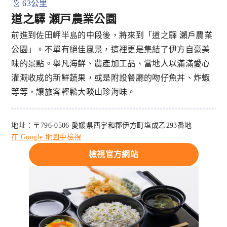
63公里
道之驛 瀬戸農業公園
前進到佐田岬半島的中段後，將來到「道之驛 瀨戶農業
公園」。不單有絕佳風景，這裡更是集結了伊方自豪美
味的景點。舉凡海鮮、農產加工品、當地人以滿滿愛心
灌溉收成的新鮮蔬果，或是附設餐廳的吻仔魚丼、炸蝦
等等，讓旅客輕鬆大啖山珍海味。
地址：〒796-0506 愛媛県西宇和郡伊方町塩成乙293番地
在 Google 地圖中檢視
檢視官方網站