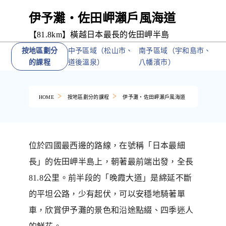
伊予灘・佐田岬瀨戶風海道
【81.8km】橫越日本最長的佐田岬半島
按地區劃分
中予區域（松山市、
南予區域（宇和島市、
的課程
道後溫泉）
八幡濱市）
HOME
按地區劃分的課程
伊予灘・佐田岬瀨戶風海道
位於四國最西邊的路線，在號稱「日本最細
長」的佐田岬半島上，朝著最前端出發，全長
81.8公里。前半段的「晚霞大道」是綿延不斷
的平坦公路，少有起伏，可以安穩地騎著單
車，欣賞伊予灘的景色和沿途點綴、四季迷人