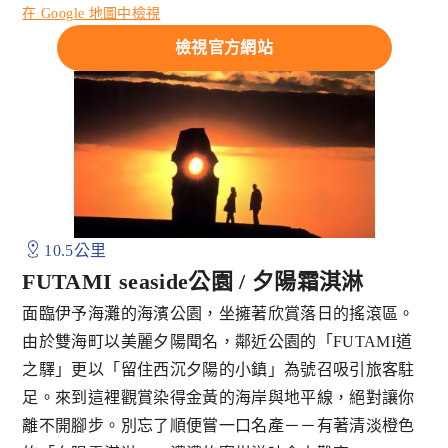
在 Google 地圖中檢視
檢視官方網站
10.5公里
FUTAMI seaside公園 / 夕陽霜淇淋
面臨伊予海灘的海濱公園，坐擁著欣賞落日的搖滾區。
由於雙海町以美麗夕陽聞名，鄰近公園的「FUTAMI道
之驛」更以「留住西沉夕陽的小鎮」為號召吸引旅客駐
足。來到這裡觀賞染得金黃的海岸與地平線，絕對讓你
離不開腳步。別忘了順便嘗一口名產－－有著清淡橙色