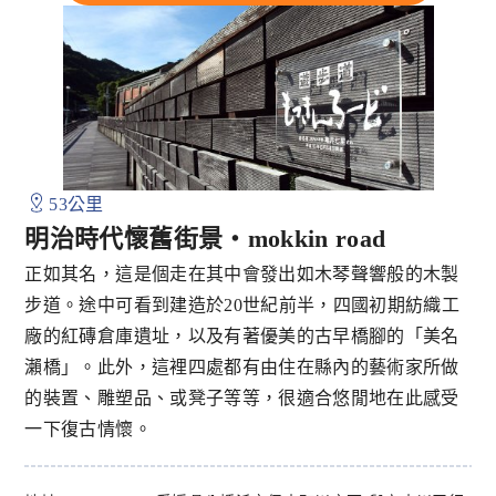
53公里
明治時代懷舊街景・mokkin road
正如其名，這是個走在其中會發出如木琴聲響般的木製
步道。途中可看到建造於20世紀前半，四國初期紡織工
廠的紅磚倉庫遺址，以及有著優美的古早橋腳的「美名
瀨橋」。此外，這裡四處都有由住在縣內的藝術家所做
的裝置、雕塑品、或凳子等等，很適合悠閒地在此感受
一下復古情懷。