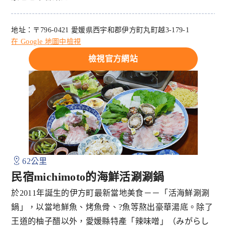
地址：〒796-0421 愛媛県西宇和郡伊方町丸町越3-179-1
在 Google 地圖中檢視
檢視官方網站
62公里
民宿michimoto的海鮮活涮涮鍋
於2011年誕生的伊方町最新當地美食－－「活海鮮涮涮
鍋」，以當地鮮魚、烤魚骨、?魚等熬出豪華湯底。除了
王道的柚子醋以外，愛媛縣特產「辣味噌」（みがらし