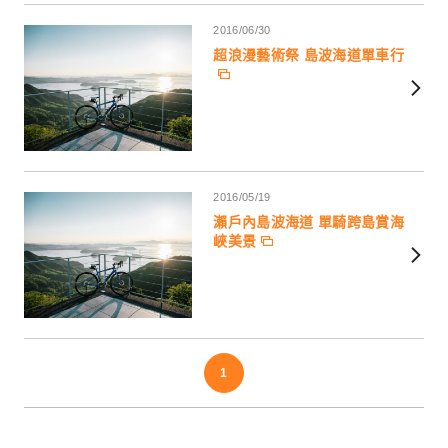
2016/06/30
超浪漫藝術祭 島波海道單車行
2016/05/19
瀨戶內島波海道 單騎跨島賞海
峽美景
1