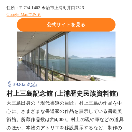
住所：〒794-1402 今治市上浦町井口7523
Google Mapでみる
公式サイトを見る
39.8km地点
村上三島記念館 (上浦歴史民族資料館)
大三島出身の「現代書道の巨匠」村上三島の作品を中
心に、さまざまな書道家の作品を展示している書道美
術館。所蔵作品数は約4,000。村上の硯や筆などの道具
のほか、本物のアトリエを移設展示するなど、制作の