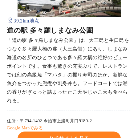
39.2km地点
道の駅 多々羅しまなみ公園
「道の駅 多々羅しまなみ公園」は、大三島と生口島を
つなぐ多々羅大橋の麓（大三島側）にあり、しまなみ
海道の名所のひとつである多々羅大橋の絶好のビュー
ポイントです。食事も驚きの充実ぶりで、レストラン
では幻の高級魚「マハタ」の握り寿司のほか、新鮮な
魚介をつかった兜煮や刺身丼も。フードコートでは潮
の香りがぎゅっと詰まったたこ天やじゃこ天も食べら
れる。
住所：〒794-1402 今治市上浦町井口9180-2
Google Mapでみる