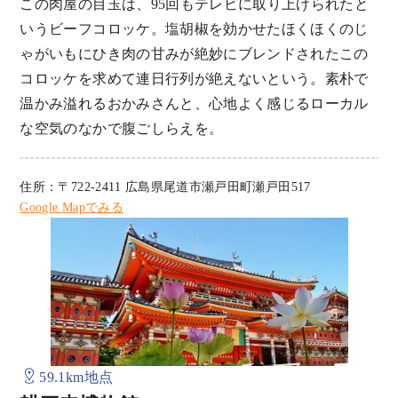
この肉屋の目玉は、95回もテレビに取り上げられたと
いうビーフコロッケ。塩胡椒を効かせたほくほくのじ
ゃがいもにひき肉の甘みが絶妙にブレンドされたこの
コロッケを求めて連日行列が絶えないという。素朴で
温かみ溢れるおかみさんと、心地よく感じるローカル
な空気のなかで腹ごしらえを。
住所：〒722-2411 広島県尾道市瀬戸田町瀬戸田517
Google Mapでみる
59.1km地点