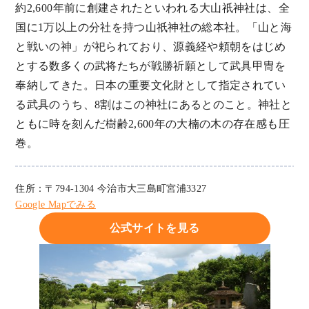
約2,600年前に創建されたといわれる大山祇神社は、全
国に1万以上の分社を持つ山祇神社の総本社。「山と海
と戦いの神」が祀られており、源義経や頼朝をはじめ
とする数多くの武将たちが戦勝祈願として武具甲冑を
奉納してきた。日本の重要文化財として指定されてい
る武具のうち、8割はこの神社にあるとのこと。神社と
ともに時を刻んだ樹齢2,600年の大楠の木の存在感も圧
巻。
住所：〒794-1304 今治市大三島町宮浦3327
Google Mapでみる
公式サイトを見る