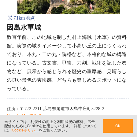
71km地点
因島水軍城
数百年前、この地域を制した村上海賊（水軍）の資料
館。実際の城をイメージして小高い丘の上につくられ
ており、本丸・二の丸・隅櫓など、本格的な城の構造
になっている。古文書、甲冑、刀剣、戦術を記した巻
物など、展示から感じられる歴史の重厚感、見晴らし
の良い景色の爽快感、どちらも楽しめるスポットにな
っている。
住所：〒722-2211 広島県尾道市因島中庄町3228-2
Google Mapでみる
当サイトでは、利便性の向上と利用状況の解析、広告
公式サイトを見る
配信のためにCookieを使用しています。 詳細について
OK
は、
Cookieポリシー
をご覧ください。