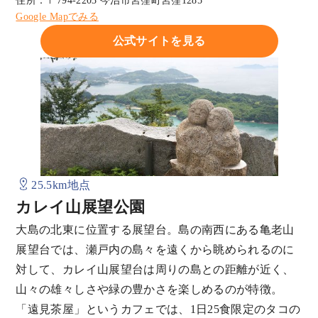
住所：〒794-2203 今治市宮窪町宮窪1285
Google Mapでみる
公式サイトを見る
25.5km地点
カレイ山展望公園
大島の北東に位置する展望台。島の南西にある亀老山
展望台では、瀬戸内の島々を遠くから眺められるのに
対して、カレイ山展望台は周りの島との距離が近く、
山々の雄々しさや緑の豊かさを楽しめるのが特徴。
「遠見茶屋」というカフェでは、1日25食限定のタコの