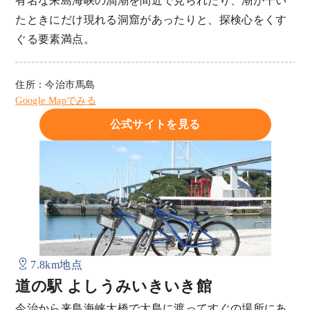
有名な来島海峡の渦潮を間近で見られたり、潮が干い
たときにだけ現れる洞窟があったりと、探検心をくす
ぐる要素満点。
住所：今治市馬島
Google Mapでみる
公式サイトを見る
7.8km地点
道の駅 よしうみいきいき館
今治から来島海峡大橋で大島に渡ってすぐの場所にあ