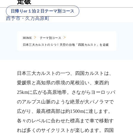
走破
日帰りor１泊２日テーマ別コース
西予市・久万高原町
HOME
テーマ別コース
日本三大カルストの１つ！天空の台地「四国カルスト」を走破
日本三大カルストの一つ、四国カルストは、
愛媛県と高知県の県境の尾根沿い、東西約
25kmに広がる高原地帯。さながらヨーロッパ
のアルプス山脈のような絶景が大パノラマで
広がり、最高標高部は約1500mに達します。
各々のレベルに合わせた標高まで車で移動す
れば多くのサイクリストが楽しめます。四国