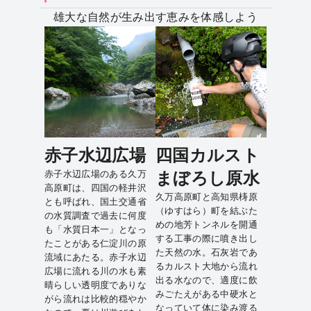
雄大な自然が生み出す恵みを体感しよう
赤子水辺広場
四国カルスト
赤子水辺広場のある久万
まぼろし原水
高原町は、四国の軽井沢
久万高原町と高知県梼原
とも呼ばれ、国土交通省
（ゆすはら）町を結ぶた
の水質調査で過去に何度
めの地芳トンネルを開通
も「水質日本一」となっ
する工事の際に噴き出し
たことがある仁淀川の原
た天然の水。石灰岩であ
流域にあたる。赤子水辺
るカルスト大地から流れ
広場に流れる川の水も素
出る水なので、適度に飲
晴らしい透明度でありな
みごたえがある中硬水と
がら流れは比較的穏やか
なっていて体に染み渡る