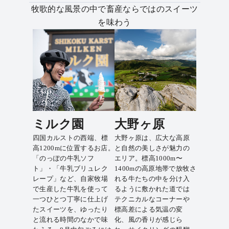
牧歌的な風景の中で畜産ならではのスイーツ
を味わう
ミルク園
大野ヶ原
四国カルストの西端、標
大野ヶ原は、広大な高原
高1200mに位置するお店。
と自然の美しさが魅力の
「のっぽの牛乳ソフ
エリア。標高1000m〜
ト」・「牛乳ブリュレク
1400mの高原地帯で放牧さ
レープ」など、自家牧場
れる牛たちの中を分け入
で生産した牛乳を使って
るように敷かれた道では
一つひとつ丁寧に仕上げ
テクニカルなコーナーや
たスイーツを、ゆったり
標高差による気温の変
と流れる時間のなかで味
化、風の香りが感じら