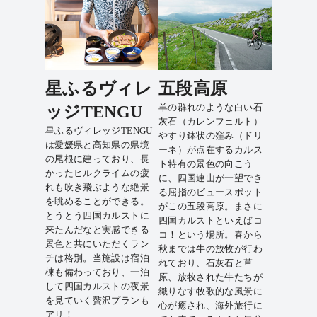
星ふるヴィレ
五段高原
羊の群れのような白い石
ッジTENGU
灰石（カレンフェルト）
星ふるヴィレッジTENGU
やすり鉢状の窪み（ドリ
は愛媛県と高知県の県境
ーネ）が点在するカルス
の尾根に建っており、長
ト特有の景色の向こう
かったヒルクライムの疲
に、四国連山が一望でき
れも吹き飛ぶような絶景
る屈指のビュースポット
を眺めることができる。
がこの五段高原。まさに
とうとう四国カルストに
四国カルストといえばコ
来たんだなと実感できる
コ！という場所。春から
景色と共にいただくラン
秋までは牛の放牧が行わ
チは格別。当施設は宿泊
れており、石灰石と草
棟も備わっており、一泊
原、放牧された牛たちが
して四国カルストの夜景
織りなす牧歌的な風景に
を見ていく贅沢プランも
心が癒され、海外旅行に
アリ！