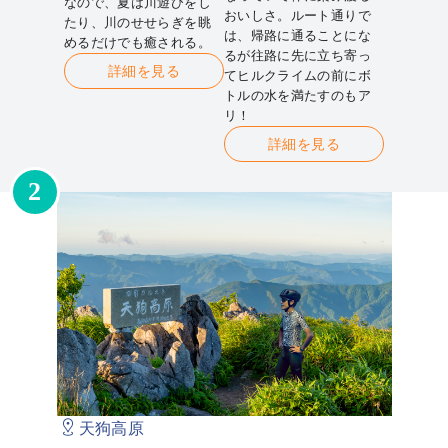
なので、夏は川遊びをし
おいしさ。ルート通りで
たり、川のせせらぎを眺
は、帰路に通ることにな
めるだけでも癒される。
るが往路に先に立ち寄っ
詳細を見る
てヒルクライムの前にボ
トルの水を満たすのもア
リ！
詳細を見る
2
天狗高原